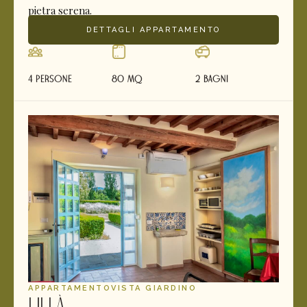
pietra serena.
DETTAGLI APPARTAMENTO
4 Persone
80 mq
2 Bagni
APPARTAMENTO
VISTA GIARDINO
Lillà