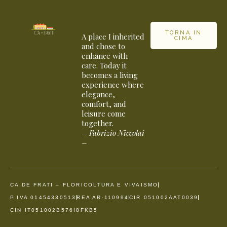
TORNA IN
A place I inherited
CIMA
and chose to
enhance with
care. Today it
becomes a living
experience where
elegance,
comfort, and
leisure come
together.
– Fabrizio Niccolai
–
CA DE FRATI – FLORICOLTURA E VIVAISMO
P.IVA 01454330513
REA AR-110994
CIR 051002AAT0039
CIN IT051002B576I8FKB5